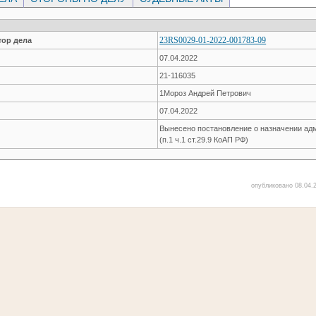
23RS0029-01-2022-001783-09
ор дела
07.04.2022
21-116035
1Мороз Андрей Петрович
07.04.2022
Вынесено постановление о назначении ад
(п.1 ч.1 ст.29.9 КоАП РФ)
опубликовано 08.04.2