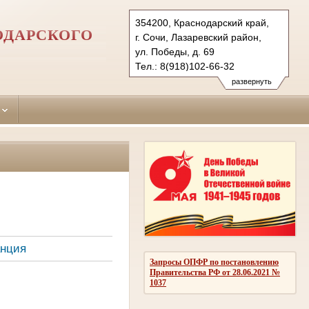
354200, Краснодарский край,
ОДАРСКОГО
г. Сочи, Лазаревский район,
ул. Победы, д. 69
Тел.: 8(918)102-66-32
sochi-lazarevsky.krd@sudrf.ru
развернуть
анция
Запросы ОПФР по постановлению
Правительства РФ от 28.06.2021 №
1037